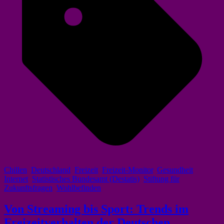
Chillen
,
Deutschland
,
Freizeit
,
Freizeit-Monitor
,
Gesundheit
,
Internet
,
Statistisches Bundesamt (Destatis)
,
Stiftung für
Zukunftsfragen
,
Wohlbefinden
5 min read
Von Streaming bis Sport: Trends im
Freizeitverhalten der Deutschen