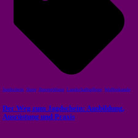
Jagdschein
,
Jäger
,
Jägerprüfung
,
Landschaftspflege
,
Waffenkunde
5
min read
Der Weg zum Jagdschein: Ausbildung,
Ausrüstung und Praxis
Die Jagd erlebt in Deutschland derzeit einen bemerkenswerten
Aufschwung: Die Zahl der Inhaberinnen und Inhaber eines