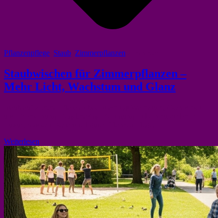
Pflanzenpflege
,
Staub
,
Zimmerpflanzen
7 min read
Staubwischen für Zimmerpflanzen –
Mehr Licht, Wachstum und Glanz
Staub auf Zimmerpflanzen beeinträchtigt Wachstum, Gesundheit
und Erscheinung. Regelmäßige Reinigung ist kein zusätzlicher
Luxus, sondern Bestandteil guter Pflanzenpflege.
Weiterlesen