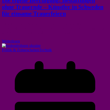
Die eigene Beerdigung: Bestattungen
ohne Trauernde – Künstler in Schweden
für einsame Trauerfeiern
Künstler*innen, Musiker*innen und Freiwillige übernehmen
Trauerrollen – und schenken Würde. Auch wenn keine Angehörigen
kommen, ist ein würdevoller Abschied möglich.
Weiterlesen
Politik & Zeitgeschehen
Technik