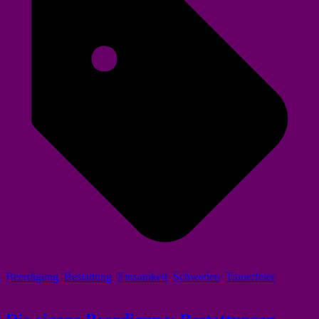
Beerdigung
,
Bestattung
,
Einsamkeit
,
Schweden
,
Trauerfeier
5 min
read